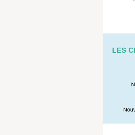
LES C
N
Nou