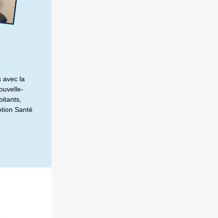
 avec la
ouvelle-
bitants,
otion Santé