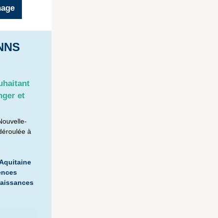
nage
NNS
uhaitant
nger et
Nouvelle-
déroulée à
-Aquitaine
iences
naissances