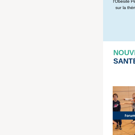
l'Obésité P
sur la thé
NOUV
SANT