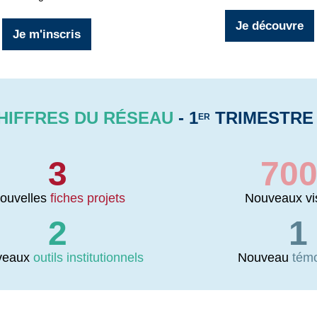
Je découvre
Je m'inscris
HIFFRES DU RÉSEAU
- 1
TRIMESTRE 
ER
3
70
ouvelles
fiches projets
Nouveaux vis
2
1
veaux
outils institutionnels
Nouveau
tém