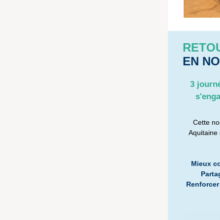
RETO
EN NO
3 journ
s'enga
Cette no
Aquitaine 
Mieux co
Parta
Renforcer