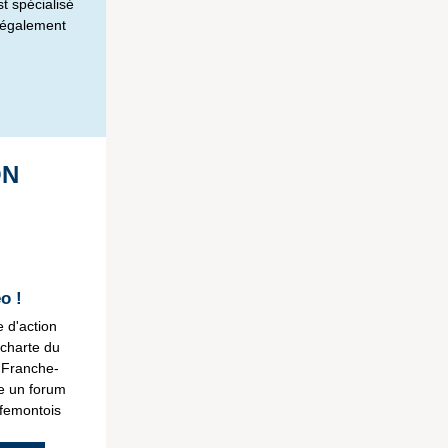
t spécialisé
t également
ON
o !
 d'action
charte du
 Franche-
e un forum
ffemontois