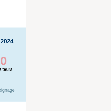
2024
00
iteurs
oignage