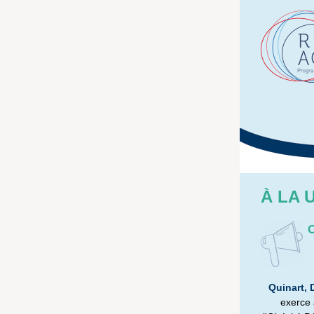
À LA 
C
Quinart,
exerce