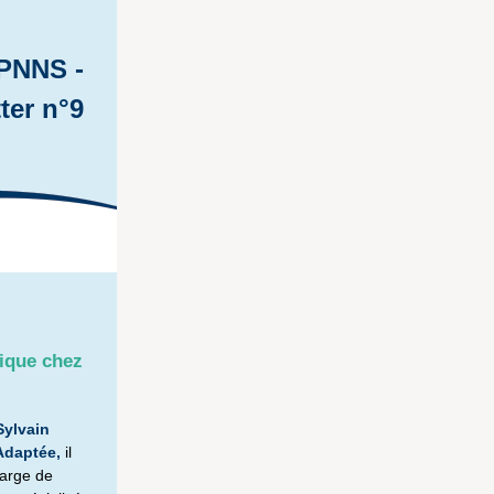
 PNNS -
ter n°9
sique chez
Sylvain
 Adaptée
,
il
arge de