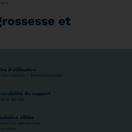
ement
grossesse et
re d'utilisation
nformation / Sensibilisation
cessibilité du support
Libre accès
pulation ciblée
Femmes enceintes
Parents