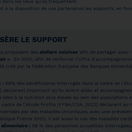
 dans les lieux qu'ils fréquentent.
 à la disposition de ces partenaires les supports, en fo
NSÈRE LE SUPPORT
res proposent des
ateliers cuisines
afin de partager avec 
get »
. En 2020, afin de renforcer l'offre d'accompagnem
té créé par la Fédération française des Banques Alimentai
 :
66% des bénéficiaires interrogés dans le cadre de l'étu
) déclarent important qu'ils soient aidés et accompagnés
es
liées à la nutrition plus élevée au sein des populations 
le cadre de l'étude Profils (FFBA/CSA, 2022) déclarent au
ncernées par des maladies chroniques, avec une prévalenc
blique France 2021). C'est aussi le cas des maladies card
 alimentaire :
58 % des personnes accueillies interrogées,