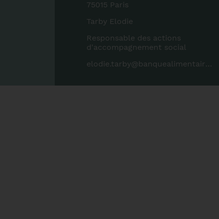
75015 Paris
Tarby Elodie
Responsable des actions
d'accompagnement social
elodie.tarby@banquealimentaire.org