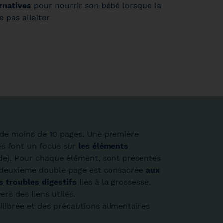
ernatives
pour nourrir son bébé lorsque la
 pas allaiter
ré de moins de 10 pages. Une première
es font un focus sur
les éléments
ode). Pour chaque élément, sont présentés
e deuxième double page est consacrée
aux
es troubles digestifs
liés à la grossesse.
ers des liens utiles.
ilibrée et des précautions alimentaires