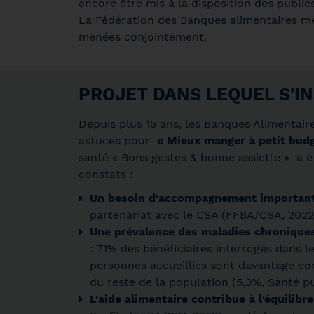
encore être mis à la disposition des publics
La Fédération des Banques alimentaires met
menées conjointement.
PROJET DANS LEQUEL S'I
Depuis plus 15 ans, les Banques Alimentai
astuces pour
« Mieux manger à petit bud
santé «
Bons gestes & bonne assiette » a é
constats :
Un besoin d'accompagnement important
partenariat avec le CSA (FFBA/CSA, 2022
Une prévalence des maladies chroniqu
: 71% des bénéficiaires interrogés dans 
personnes accueillies sont davantage co
du reste de la population (5,3%, Santé pu
L'aide alimentaire contribue à l'équilibre