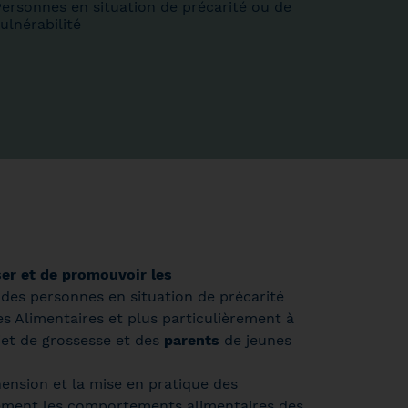
ersonnes en situation de précarité ou de
ulnérabilité
ser et de promouvoir les
des personnes en situation de précarité
es Alimentaires et plus particulièrement à
et de grossesse et des
parents
de jeunes
hension et la mise en pratique des
ment les comportements alimentaires des