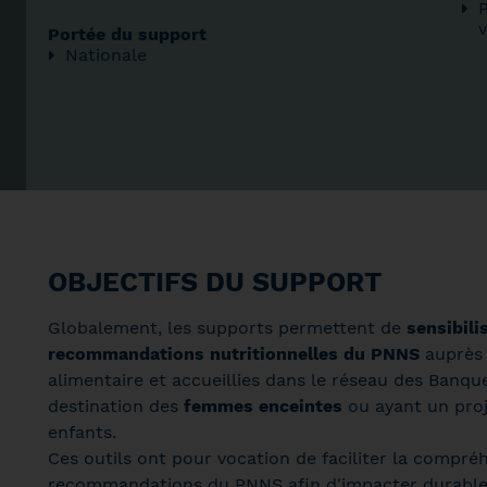
P
v
Portée du support
Nationale
OBJECTIFS DU SUPPORT
Globalement, les supports permettent de
sensibili
recommandations nutritionnelles du PNNS
auprès 
alimentaire et accueillies dans le réseau des Banqu
destination des
femmes enceintes
ou ayant un proj
enfants.
Ces outils ont pour vocation de faciliter la compré
recommandations du PNNS afin d'impacter durable