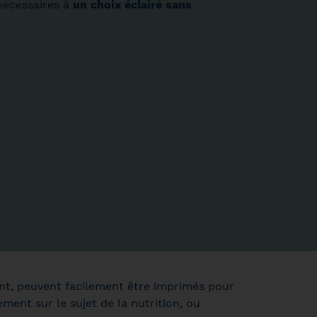
 nécessaires à
un choix éclairé sans
nt, peuvent facilement être imprimés pour
ment sur le sujet de la nutrition, ou