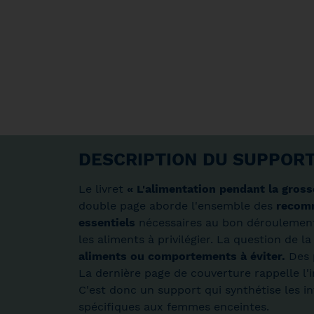
DESCRIPTION DU SUPPOR
Le livret
« L'alimentation pendant la gros
double page aborde l'ensemble des
recomm
essentiels
nécessaires au bon déroulement d
les aliments à privilégier. La question de
aliments ou comportements à éviter.
Des 
La dernière page de couverture rappelle l
C'est donc un support qui synthétise les in
spécifiques aux femmes enceintes.