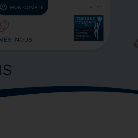
A
MON COMPTE
A
MES-NOUS
NS