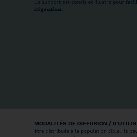
Ce support est concis et illustré pour fac
stigmatiser.
MODALITÉS DE DIFFUSION / D'UTILIS
être distribués à la population cible. Ils 