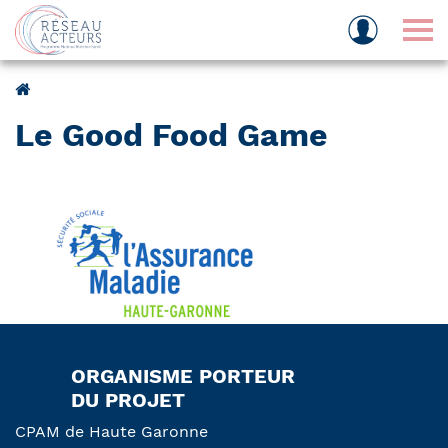
Tog
Le Good Food Game
ORGANISME PORTEUR
DU PROJET
CPAM de Haute Garonne