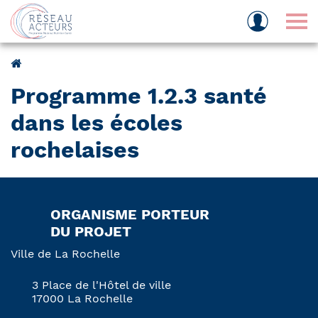
Tog
Programme 1.2.3 santé
dans les écoles
rochelaises
ORGANISME PORTEUR
DU PROJET
Ville de La Rochelle
3 Place de l'Hôtel de ville
17000 La Rochelle