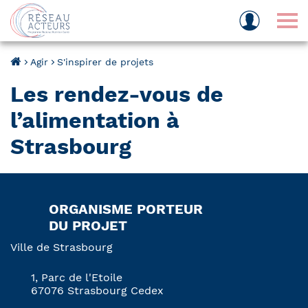
Tog
Agir
S'inspirer de projets
Les rendez-vous de
l’alimentation à
Strasbourg
ORGANISME PORTEUR
DU PROJET
Ville de Strasbourg
1, Parc de l'Etoile
67076 Strasbourg Cedex