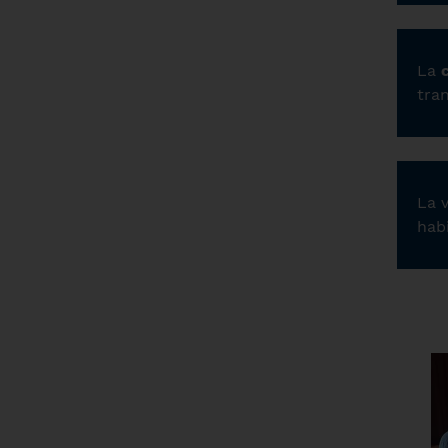
La
tra
La 
habi