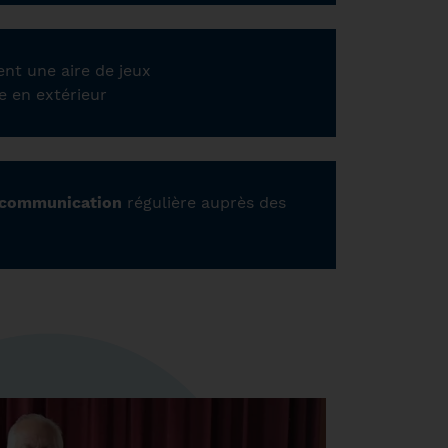
nt une aire de jeux
e en extérieur
communication
régulière auprès des