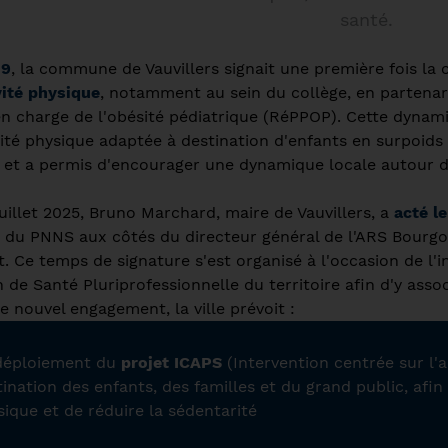
santé.
19
, la commune de Vauvillers signait une première fois la
vité physique
, notamment au sein du collège, en partenar
en charge de l'obésité pédiatrique (RéPPOP). Cette dynam
vité physique adaptée à destination d'enfants en surpoi
et a permis d'encourager une dynamique locale autour de
juillet 2025, Bruno Marchard, maire de Vauvillers, a
acté l
 du PNNS aux côtés du directeur général de l'ARS Bour
t. Ce temps de signature s'est organisé à l'occasion de l
 de Santé Pluriprofessionnelle du territoire afin d'y asso
e nouvel engagement, la ville prévoit :
déploiement du
projet ICAPS
(Intervention centrée sur l'a
ination des enfants, des familles et du grand public, afi
sique et de réduire la sédentarité