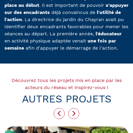
place au début
. Il est important de pouvoir
s'appuyer
sur des encadrants
déjà convaincus de
l'utilité de
l'action
. La directrice du jardin du Chayran avait pu
identifier deux encadrants favorables pour mener les
séances au départ. La première année,
l'éducateur
en activité physique adaptée venait
une fois par
semaine
afin d'appuyer le démarrage de l'action.
Découvrez tous les projets mis en place par les
acteurs du réseau et inspirez-vous !
AUTRES PROJETS