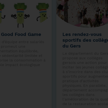
 Good Food Game
Les rendez-vous
sportifs des collèg
 d’équipe entre salariés
du Gers
i promeut une
mentation équilibrée,
Le département du Ger
 sédentarité limitée et
propose aux collèges
orise la consommation à
gersois une action pour
ble impact écologique
inciter les jeunes collég
à s'inscrire dans des cl
sportifs pour augmenter
pratique d'activités
physiques. En parallèle, 
département accompag
les collèges dans
l'amélioration de la qual
de la restauration scolai