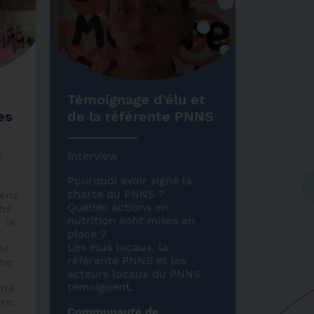
Récréafun et Vital
Témoignage d'élu et
Du pin
es
Kids pour inciter les
de la référente PNNS
fourch
enfants à manger
Program
mieux et à bouger
cuisine 
s
Interview
plus
artistiq
un progr
Pourquoi avoir signé la
Ces deux dispositifs
de plusi
charte du PNNS ?
iens
permettent aux enfants de
autour d
Quelles actions en
ubs
la ville de Le Soler de
nutrition sont mises en
 la
pratiquer une activité
place ?
physique plus régulière
Les élus locaux, la
le
tout en les sensibilisant à
référente PNNS et les
ne
une alimentation saine.
acteurs locaux du PNNS
témoignent.
ité
re.
Communauté de