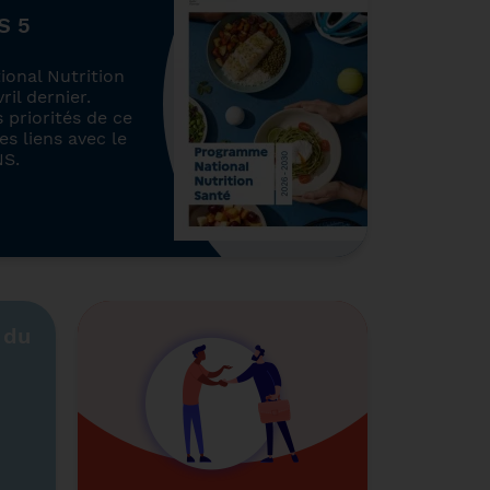
S 5
onal Nutrition
ril dernier.
 priorités de ce
s liens avec le
NS.
 du