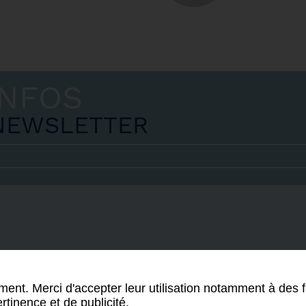
INFOS
 NEWSLETTER
S'informer
Se former
Agir
Qui s
ment. Merci d'accepter leur utilisation notamment à des f
rtinence et de publicité.